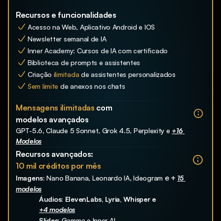
Recursos e funcionalidades
Acesso na Web, Aplicativo Android e IOS
Newsletter semanal de IA
Inner Academy: Cursos de IA com certificado
Biblioteca de prompts e assistentes
Criação 
ilimitada
 de assistentes personalizados
Sem limite
 de anexos nos chats
Mensagens ilimitadas 
com 
modelos avançados
GPT-5.6, Claude 5 Sonnet, Grok 4.5, Perplexity e 
+16 
Modelos
Recursos avançados:
10 mil créditos por mês
e + 
Imagens:
 Nano Banana, Leonardo IA, Ideogram 
15 
modelos
Áudios: ElevenLabs, Lyria, Whisper e 
+4 modelos
Slides: 
Gamma e Inner AI