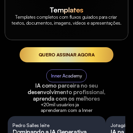
Templates
Templates completos com fluxos guiados para criar 
textos, documentos, imagens, vídeos e apresentações.
QUERO ASSINAR AGORA
Inner Academy
IA como parceira no seu
desenvolvimento profissional,
aprenda com os melhores
+20mil usuários ja 
aprenderam com a Inner
Pedro Salles leite
Jotagá C
Dominando a IA Generativa
IA na Pr