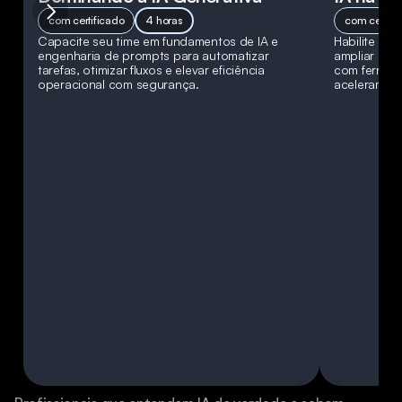
com certificado
4 horas
com certifi
Capacite seu time em fundamentos de IA e 
Habilite equ
engenharia de prompts para automatizar 
ampliar prod
tarefas, otimizar fluxos e elevar eficiência 
com ferrame
operacional com segurança.
aceleram en